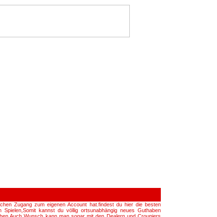
chen Zugang zum eigenen Account hat.findest du hier die besten
m Spielen,Somit kannst du völlig ortsunabhängig neues Guthaben
hgehen.Auch Wunsch kann man sogar mit den Dealern und Croupiers