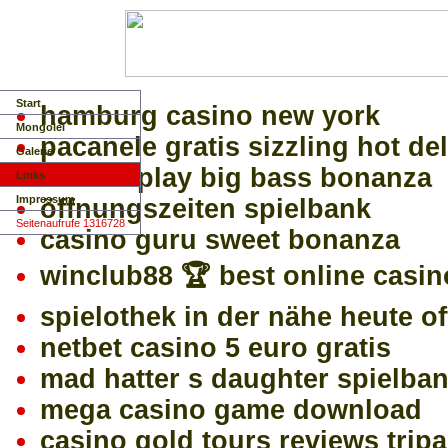
Start
hamburg casino new york
Mongolei
pacanele gratis sizzling hot de
Galerie
how to play big bass bonanza
Links
Impressum
öffnungszeiten spielbank
Seitenaufrufe 1316728
casino guru sweet bonanza
winclub88 🏆 best online casin
spielothek in der nähe heute o
netbet casino 5 euro gratis
mad hatter s daughter spielba
mega casino game download
casino gold tours reviews trip