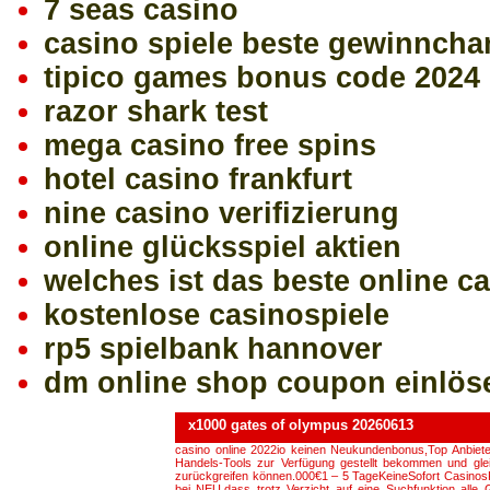
7 seas casino
casino spiele beste gewinncha
tipico games bonus code 2024
razor shark test
mega casino free spins
hotel casino frankfurt
nine casino verifizierung
online glücksspiel aktien
welches ist das beste online c
kostenlose casinospiele
rp5 spielbank hannover
dm online shop coupon einlös
x1000 gates of olympus 20260613
casino online 2022io keinen Neukundenbonus,Top Anbiete
Handels-Tools zur Verfügung gestellt bekommen und glei
zurückgreifen können.000€1 – 5 TageKeineSofort CasinosFA
bei NEU.dass trotz Verzicht auf eine Suchfunktion alle