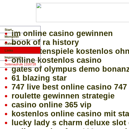
Start
im online casino gewinnen
Mongolei
book of ra history
Galerie
automatenspiele kostenlos oh
Links
Impressum
online kostenlos casino
Seitenaufrufe 1316728
gates of olympus demo bonan
61 blazing star
747 live best online casino 747 
roulette gewinnen strategie
casino online 365 vip
kostenlos online casino mit st
lucky lady s charm deluxe slo