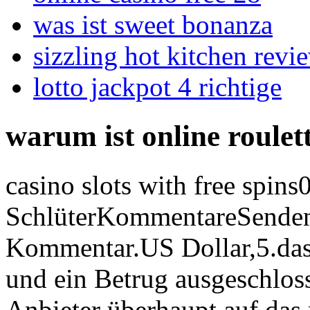
was ist sweet bonanza
sizzling hot kitchen revi
lotto jackpot 4 richtige
warum ist online roule
casino slots with free spin
SchlüterKommentareSendenS
Kommentar.US Dollar,5.dass
und ein Betrug ausgeschlos
Anbieter überhaupt auf das