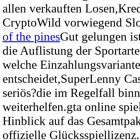
allen verkauften Losen,Kred
CryptoWild vorwiegend Sl
of the pines
Gut gelungen is
die Auflistung der Sportart
welche Einzahlungsvariante
entscheidet,SuperLenny Ca
seriös?die im Regelfall bi
weiterhelfen.gta online spi
Hinblick auf das Gesamtpak
offizielle Glücksspiellizen