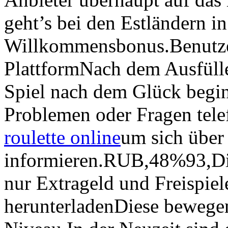
geht’s bei den Estländern i
Willkommensbonus.Benutzer
PlattformNach dem Ausfülle
Spiel nach dem Glück begin
Problemen oder Fragen telef
roulette online
um sich über
informieren.RUB,48%93,Die
nur Extrageld und Freispiel
herunterladenDiese bewegen