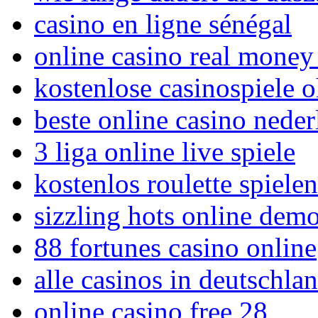
casino en ligne sénégal
online casino real money
kostenlose casinospiele
beste online casino nede
3 liga online live spiele
kostenlos roulette spiele
sizzling hots online dem
88 fortunes casino online
alle casinos in deutschla
online casino free 28