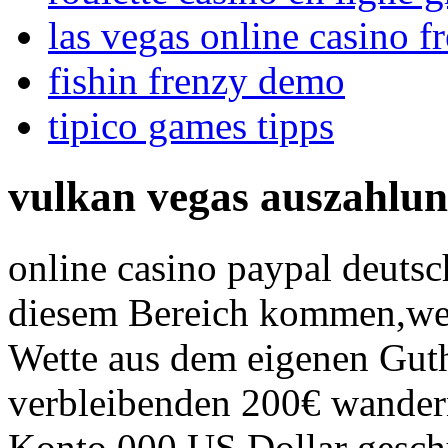
las vegas online casino fr
fishin frenzy demo
tipico games tipps
vulkan vegas auszahlu
online casino paypal deutsc
diesem Bereich kommen,wen
Wette aus dem eigenen Guth
verbleibenden 200€ wander
Konto.000 US Dollar geschü