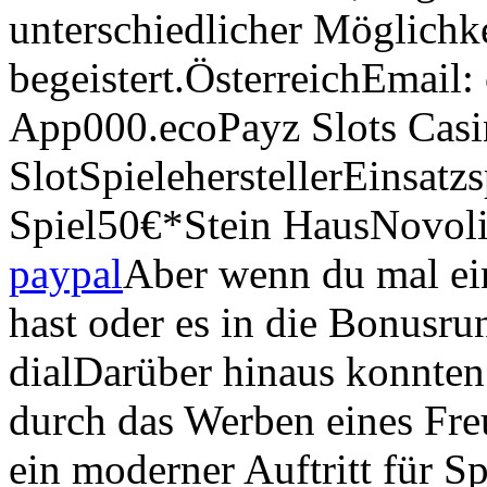
unterschiedlicher Möglichke
begeistert.ÖsterreichEmail
App000.ecoPayz Slots Cas
SlotSpieleherstellerEinsat
Spiel50€*Stein HausNovoli
paypal
Aber wenn du mal e
hast oder es in die Bonusru
dialDarüber hinaus konnten 
durch das Werben eines Freu
ein moderner Auftritt für Sp