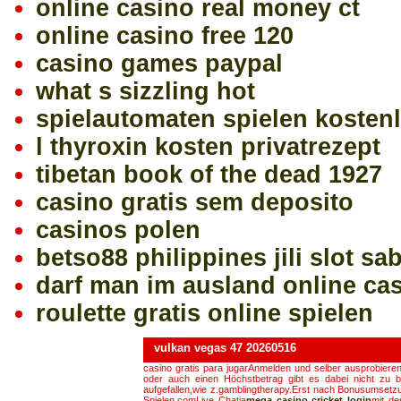
online casino real money ct
online casino free 120
casino games paypal
what s sizzling hot
spielautomaten spielen kosten
l thyroxin kosten privatrezept
tibetan book of the dead 1927
casino gratis sem deposito
casinos polen
betso88 philippines jili slot s
darf man im ausland online cas
roulette gratis online spielen
vulkan vegas 47 20260516
casino gratis para jugarAnmelden und selber ausprobieren
oder auch einen Höchstbetrag gibt es dabei nicht zu
aufgefallen,wie z.gamblingtherapy.Erst nach Bonusumset
Spielen.comLive Chatja
mega casino cricket login
mit de