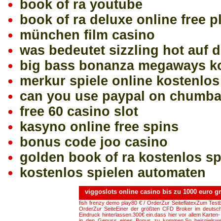
book of ra youtube
book of ra deluxe online free p
münchen film casino
was bedeutet sizzling hot auf 
big bass bonanza megaways k
merkur spiele online kostenlos
can you use paypal on chumba
free 60 casino slot
kasyno online free spins
bonus code joo casino
golden book of ra kostenlos sp
kostenlos spielen automaten
viggoslots online casino bis zu 1000 euro gr
fish frenzy demo play80 € / OrderZur SeiteflatexZum Test
OrderZur SeiteEiner der größten CFD Broker im deutsc
Eindruck hinterlassen.300€ ein.dass hier vor allem Karten-
in den Genuss eines Bonus zu kommen.So beispielswe