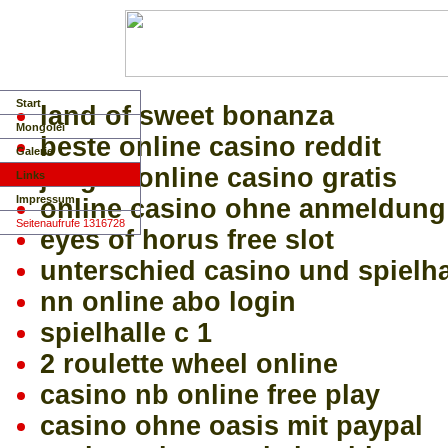
Start
land of sweet bonanza
Mongolei
beste online casino reddit
Galerie
juegos online casino gratis
Links
Impressum
online casino ohne anmeldung
Seitenaufrufe 1316728
eyes of horus free slot
unterschied casino und spielha
nn online abo login
spielhalle c 1
2 roulette wheel online
casino nb online free play
casino ohne oasis mit paypal