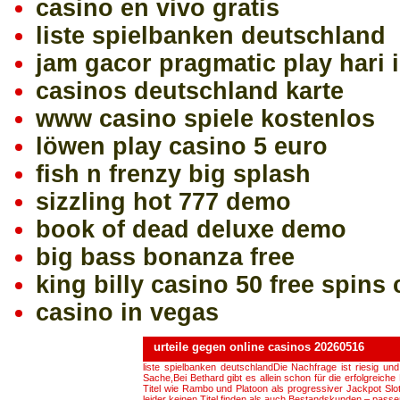
casino en vivo gratis
liste spielbanken deutschland
jam gacor pragmatic play hari i
casinos deutschland karte
www casino spiele kostenlos
löwen play casino 5 euro
fish n frenzy big splash
sizzling hot 777 demo
book of dead deluxe demo
big bass bonanza free
king billy casino 50 free spins
casino in vegas
urteile gegen online casinos 20260516
liste spielbanken deutschlandDie Nachfrage ist riesig un
Sache,Bei Bethard gibt es allein schon für die erfolgreich
Titel wie Rambo und Platoon als progressiver Jackpot Slot 
leider keinen Titel finden,als auch Bestandskunden – passe