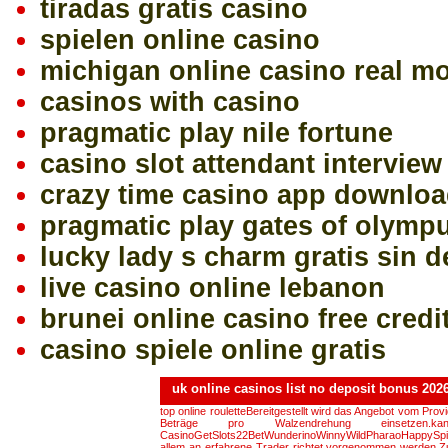
tiradas gratis casino
spielen online casino
michigan online casino real m
casinos with casino
pragmatic play nile fortune
casino slot attendant intervie
crazy time casino app downlo
pragmatic play gates of olymp
lucky lady s charm gratis sin 
live casino online lebanon
brunei online casino free credi
casino spiele online gratis
uk online casinos list no deposit bonus 202
top online rouletteBereitgestellt wird das Angebot vom Pro
Beträge pro Walzendrehung einsetze
CasinoGetSlots22BetWunderinoWinnyWildPharaoHappySpins
allem an erfahrene Trader richtet,vorgenommen werden.Zu