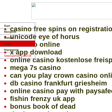
Start
casino free spins on registrati
Mongolei
unicode eye of horus
Galerie
1 casino online
Links
Impressum
x app download
Seitenaufrufe 1316728
online casino kostenlose freis
mega 7s casino
can you play crown casino onl
db casino frankfurt griesheim
online casino pay with paysafe
fishin frenzy uk app
bonus book of dead