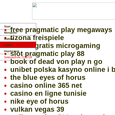
Start
free pragmatic play megaways
Mongolei
tizona freispiele
Galerie
casino gratis microgaming
Links
Impressum
slot pragmatic play 88
Seitenaufrufe 1316728
book of dead von play n go
unibet polska kasyno online i
the blue eyes of horus
casino online 365 net
casino en ligne tunisie
nike eye of horus
vulkan vegas 39