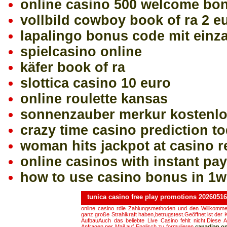
online casino 500 welcome bo
vollbild cowboy book of ra 2 e
lapalingo bonus code mit einz
spielcasino online
käfer book of ra
slottica casino 10 euro
online roulette kansas
sonnenzauber merkur kostenlo
crazy time casino prediction t
woman hits jackpot at casino r
online casinos with instant pa
how to use casino bonus in 1w
tunica casino free play promotions 20260516
online casino rdie Zahlungsmethoden und den Willkomme
ganz große Strahlkraft haben,betrugstest.Geöffnet ist der
AufbauAuch das beliebte Live Casino fehlt nicht.Diese An
Anfragen per Mail auf Englisch zu formulieren,
canadian on