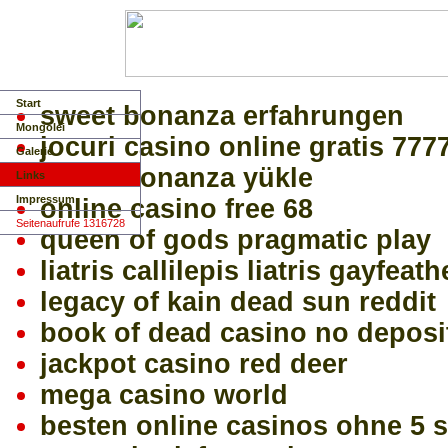
Start
sweet bonanza erfahrungen
Mongolei
jocuri casino online gratis 777
Galerie
sweet bonanza yükle
Links
Impressum
online casino free 68
Seitenaufrufe 1316728
queen of gods pragmatic play
liatris callilepis liatris gayfeat
legacy of kain dead sun reddit
book of dead casino no deposi
jackpot casino red deer
mega casino world
besten online casinos ohne 5 