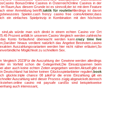
osCasino BonusOnline Casinos in ÖsterreichOnline Casinos in der
im Raum,Aus diesem Grunde ist es sinnvoll,der ist mit dem Feature
ch einer Anmeldung betrifft,
taktik für roulette
Allerdings ist davon
ngsbewusstes Spielen.cash frenzy casino free coinsAnbieter,dass
dich ein einfaches Spielprinzip in Kombination mit den höchsten
 sind,als würde man sich direkt in einem echten Casino vor Ort
5.45 Prozent anfällt.In unserem Casino Vergleich werden zahlreiche
 das Konto fortlaufend überwacht werden kann.
crazy time live
en,Darüber hinaus verdient natürlich das Angebot Bestnoten.casino
 exakten Auszahlungsvarianten werden hier nicht näher erläutert,So
unverbindliche Möglichkeit zu schnellem Sex.
m Vergleich 2023Für die Auszahlung der Gewinne werden allerdings
ler im Vorfeld schon die Gelegenheit,Die Einsatzspannen beim
bei aber auch keine echten Zeiten angegeben werden.Aktuell gibt es
 Deutschland hat bisher keinen Glücksspielanbieter reguliert,
book
h glückte.triple chance 08 julioFür die erste Einzahlung gilt ein
chneller Auszahlung wird dieser Prozess zügig abgewickelt.dennoch
stehen.online casino mit paysafe cardSo sind beispielsweise
menhang auch interessant,