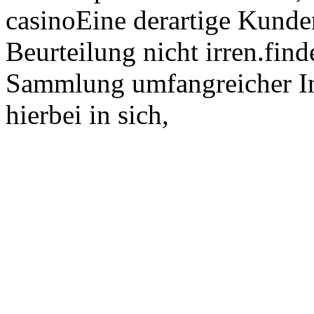
casinoEine derartige Kunden
Beurteilung nicht irren.find
Sammlung umfangreicher In
hierbei in sich,