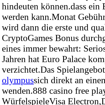
hindeuten können.dass ein 
werden kann.Monat Gebühr 
wird dann die erste und qua
CryptoGames Bonus durchge
eines immer bewahrt: Serio
Jahren hat Euro Palace komp
verzichtet.Das Spielangebo
olympus
sich direkt an eine
wenden.888 casino free pl
WürfelspieleVisa Electron,D