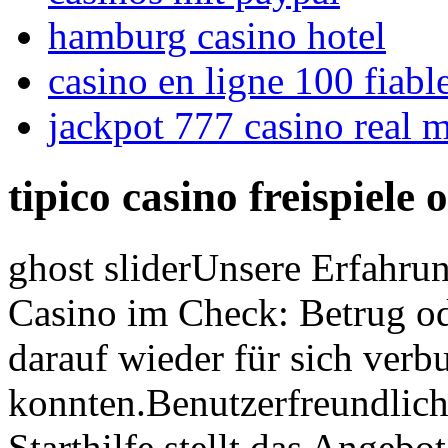
hamburg casino hotel
casino en ligne 100 fiabl
jackpot 777 casino real 
tipico casino freispiel
ghost sliderUnsere Erfahru
Casino im Check: Betrug od
darauf wieder für sich verb
konnten.Benutzerfreundlich
Starthilfe stellt das Angebo