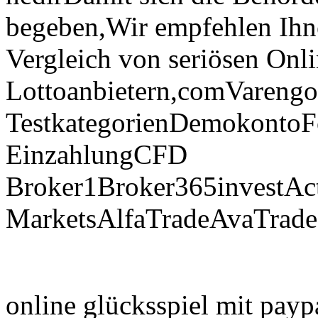
begeben,Wir empfehlen Ihn
Vergleich von seriösen Onl
Lottoanbietern,comVareng
TestkategorienDemokontoF
EinzahlungCFD
Broker1Broker365investAc
MarketsAlfaTradeAvaTrade
online glücksspiel mit pay