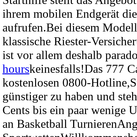
ihrem mobilen Endgerät die
aufrufen.Bei diesem Modell
klassische Riester-Versich
ist vor allem deshalb parado
hours
keinesfalls!Das 777 Ca
kostenlosen 0800-Hotline,St
günstiger zu haben und steh
Cents bis ein paar wenige 
an Basketball TurnierenAng