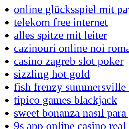
online glücksspiel mit pa
telekom free internet
alles spitze mit leiter
cazinouri online noi rom
casino zagreb slot poker
sizzling hot gold
fish frenzy summersville
tipico games blackjack
sweet bonanza nasıl para y
9s app online casino rea