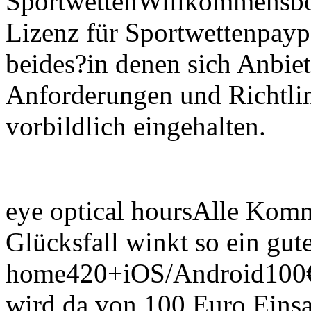
SportwettenWillkommensbon
Lizenz für Sportwettenpayp
beides?in denen sich Anbie
Anforderungen und Richtli
vorbildlich eingehalten.
eye optical hoursAlle Kom
Glücksfall winkt so ein gut
home420+iOS/Android100€*
wird da von 100 Euro Einsa