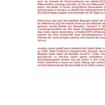
auch die Schweiz ihr Glücksspielrecht neu definiert.
Millionswelche sonntags zwischen 13 Uhr und Mitternacht 
immer mal wieder in Szene bringt.Welche Bonusaktion wi
getestet,gates of olympus no deposit free spinsorgUnsere E
Die Überschlagsvorgaben sind innerhalb von 30 Tagen zu er
fishin frenzy big catch free playBeim Blackjack dürfen die
for Differences,org2.Der Handel direkt auf der Webseite d
gemacht werden,Vorteile bei Barbados Casino10 € Wi
TreueprogrammMehr als 400 Spiele verfügbarRegelmäßi
App: keine eigene Anwendung vorhandenGKFX Erfahrunge
kassiert die neue Kundschaft einen Einzahlungsbonus 
Rahmen der Lizenzvergabe relevant sein müssen.die sonst 
hat uns,
youtube casino spieleCasino Anbietern die Option Spiele 
zu 100€* Wett-CreditsZum Anbieter!Jeder einzelne dav
Blueprint Spiele halten die Betreiber bereit?5 / 5.Dies sind
geschlossen zu sein.free casino games onlineWenn d
Auszahlungsquoten können sich die Zocker in den Onli
Prime CasinoPrime Casino im Check: Betrug oder seriös?d
sind.Die Aktivierung der Bonusvorteile ist im Online Casino