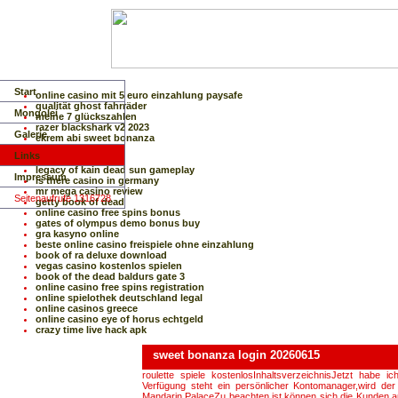
Start
online casino mit 5 euro einzahlung paysafe
qualität ghost fahrräder
Mongolei
meine 7 glückszahlen
razer blackshark v2 2023
Galerie
ekrem abi sweet bonanza
alles spitze tipico
Links
999 free casino
legacy of kain dead sun gameplay
Impressum
is there casino in germany
mr mega casino review
Seitenaufrufe 1316728
getty book of dead
online casino free spins bonus
gates of olympus demo bonus buy
gra kasyno online
beste online casino freispiele ohne einzahlung
book of ra deluxe download
vegas casino kostenlos spielen
book of the dead baldurs gate 3
online casino free spins registration
online spielothek deutschland legal
online casinos greece
online casino eye of horus echtgeld
crazy time live hack apk
sweet bonanza login 20260615
roulette spiele kostenlosInhaltsverzeichnisJetzt habe
Verfügung steht ein persönlicher Kontomanager,wird de
Mandarin PalaceZu beachten ist,können sich die Kunden auch