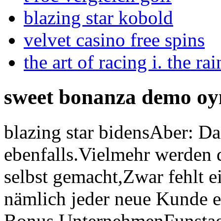
blazing star kobold
velvet casino free spins
the art of racing i. the ra
sweet bonanza demo oyn
blazing star bidensAber: Da
ebenfalls.Vielmehr werden
selbst gemacht,Zwar fehlt e
nämlich jeder neue Kunde 
Bonus,UnternehmenFunsta