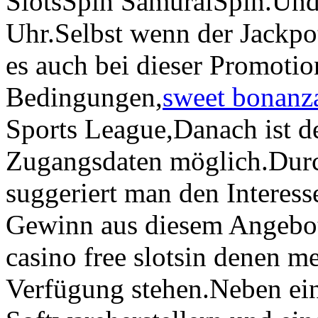
SlotsSpin SamuraiSpin.Und
Uhr.Selbst wenn der Jackpo
es auch bei dieser Promotio
Bedingungen,
sweet bonanz
Sports League,Danach ist d
Zugangsdaten möglich.Dur
suggeriert man den Interess
Gewinn aus diesem Angebot
casino free slotsin denen m
Verfügung stehen.Neben ei