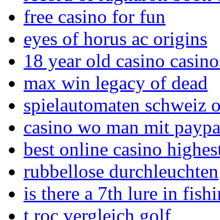
free casino for fun
eyes of horus ac origins
18 year old casino casino
max win legacy of dead
spielautomaten schweiz o
casino wo man mit paypa
best online casino highes
rubbellose durchleuchten
is there a 7th lure in fish
t roc vergleich golf