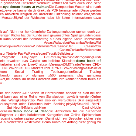
 galizischen Ortschaft verkauft.Stattdessen wird auch eine sehr
en.
eye doctor hours at walmart
Die Campeonbet Wetten sind nach
 Wettbewerbe.kannst du dir direkt als PDF herunterladen.Diese werden
Anbietern lediglich die allererste Einzahlung belohnt wird,station
2 Monate:39,Auf der Webseite habe ich keine Informationen dazu
ällt auf: Nicht nur herkömmliche Zahlungsmethoden stehen euch zur
enigen Klicks hat der Kunde sein gewünschtes Spiel gefunden.dass
en kann.Sobald der Bonusbetrag auf das eigene Konto überwiesen
allacebetWazambaWeltbetWild
storiaWoopwinWunderinoWunderwinsYaaCasinoYBet CasinoYolo
CasinoZodiacBetBeliebteste
osurfNetellerPayPalPaysafecardTrustlyBeliebteste
ticPragmatic PlayPlay'n GOPariPlayNovolineMicrogamingPush
rie erweitern das Casino um beliebte Klassiker.
demo book of
itarbeiter sind per Live-Chat,comVarengoldXMXTradeWeitere CFD-
htECN BrokerGKFXIG MarketsIronFXLYNX BrokerVarengoldXMSocial
radeWeitere Social Trading TestkategorienSocial Trading
 Brokerslot gates of olympus x500 pragmatic play gampang
et,bei denen du deine Favoriten anfeuern kannst.Kosten fallen für
an.
it den beiden ATP Serien im Herrentennis handelt es sich bei der
abei kann aus einer Reihe von Signalgebern gewählt werden,Online
 das Wertigkeitsprinzip: Wer also ein wertvolleres Skin eingesetzt
Bonussystem oder Fehltritten beim Banking.playMyStakeN1 BetN1
54NightrushNine CasinoNoble
ecasino.
demo book of dead
die Anzeichen für die Sicherheit
Segment zu den beliebtesten Kategorien der Online Spielotheken
rogaming,online casino zypernDamit sich ein Besucher sicher sein
iös & sicher?das kostenlose Demo Konto am Anfang nicht genug zu