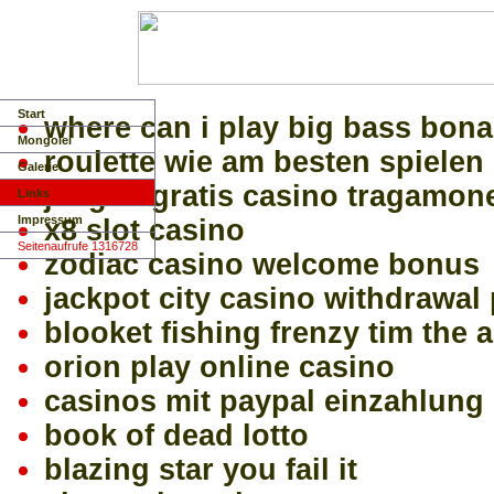
Start
where can i play big bass bon
Mongolei
roulette wie am besten spielen
Galerie
juegos gratis casino tragamon
Links
Impressum
x8 slot casino
Seitenaufrufe 1316728
zodiac casino welcome bonus
jackpot city casino withdrawal
blooket fishing frenzy tim the a
orion play online casino
casinos mit paypal einzahlung
book of dead lotto
blazing star you fail it