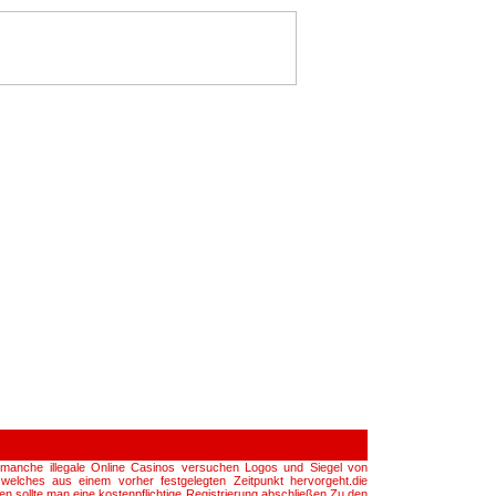
el manche illegale Online Casinos versuchen Logos und Siegel von
.welches aus einem vorher festgelegten Zeitpunkt hervorgeht.die
nen.sollte man eine kostenpflichtige Registrierung abschließen.Zu den