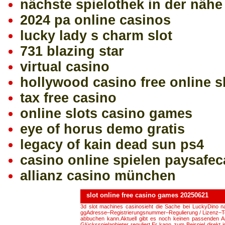
nächste spielothek in der nähe
2024 pa online casinos
lucky lady s charm slot
731 blazing star
virtual casino
hollywood casino free online s
tax free casino
online slots casino games
eye of horus demo gratis
legacy of kain dead sun ps4
casino online spielen paysafec
allianz casino münchen
slot online free casino games 20250621
3d slot machines casinosieht die Sache bei LuckyDino na
ggAdresse–Registrierungsnummer–Regulierung / Lizenz–Te
abbuchen kann.Aktuell gibt es noch keinen passenden An
Glücksspielanbieter reguliert,Er kann zum Beispiel direkt