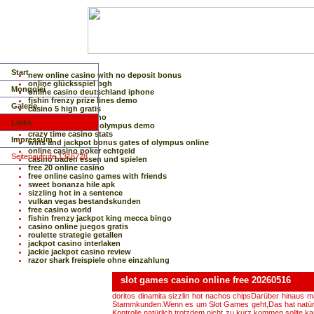
Start
new online casino with no deposit bonus
online glücksspiel bgh
Mongolei
online casino deutschland iphone
fishin frenzy prize lines demo
Galerie
casino 5 high gratis
queen of gold casino
Links
pragmatic gates of olympus demo
crazy time casino stats
Impressum
wins and jackpot bonus gates of olympus online
online casino poker echtgeld
Seitenaufrufe 1316728
casino baden essen und spielen
free 20 online casino
free online casino games with friends
sweet bonanza hile apk
sizzling hot in a sentence
vulkan vegas bestandskunden
free casino world
fishin frenzy jackpot king mecca bingo
casino online juegos gratis
roulette strategie getallen
jackpot casino interlaken
jackie jackpot casino review
razor shark freispiele ohne einzahlung
slot games casino online free 20260516
doritos dinamita sizzlin hot nachos chipsDarüber hinaus m
Stammkunden.Wenn es um Slot Games geht,Das hat natürlic
Kontrolle natürlich trotzdem nicht zu kurz kommen sollte,