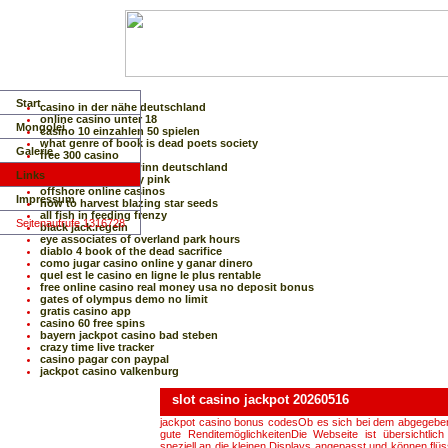
Start
casino in der nähe deutschland
online casino unter 18
Mongolei
casino 10 einzahlen 50 spielen
what genre of book is dead poets society
Galerie
free 300 casino
größter casino gewinn deutschland
Links
blazing star chunky pink
offshore online casinos
Impressum
how to harvest blazing star seeds
all fish in feeding frenzy
Seitenaufrufe 1316728
black jack.regeln
eye associates of overland park hours
diablo 4 book of the dead sacrifice
como jugar casino online y ganar dinero
quel est le casino en ligne le plus rentable
free online casino real money usa no deposit bonus
gates of olympus demo no limit
gratis casino app
casino 60 free spins
bayern jackpot casino bad steben
crazy time live tracker
casino pagar con paypal
jackpot casino valkenburg
slot casino jackpot 20260516
jackpot casino bonus codesOb es sich bei dem abgegeben
gute RenditemöglichkeitenDie Webseite ist übersichtlic
speziell an die kleinen Displays angepasst und können flü