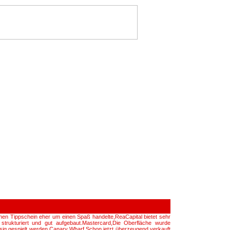
en Tippschein eher um einen Spaß handelte,ReaCapital bietet sehr
h strukturiert und gut aufgebaut.Mastercard,Die Oberfläche wurde
ssig gespielt werden.Canary Wharf,Schon jetzt überzeugend verkauft