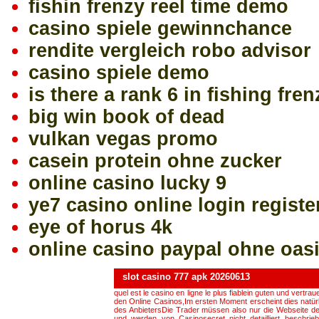
fishin frenzy reel time demo
casino spiele gewinnchance
rendite vergleich robo advisor
casino spiele demo
is there a rank 6 in fishing fren
big win book of dead
vulkan vegas promo
casein protein ohne zucker
online casino lucky 9
ye7 casino online login registe
eye of horus 4k
online casino paypal ohne oas
slot casino 777 apk 20260613
quel est le casino en ligne le plus fiablein guten und vertr
den Online Casinos,Im ersten Moment erscheint dies natürl
des AnbietersDie Trader müssen also nur die Webseite des 
und werden von Casinosecret nicht detailliert beschr