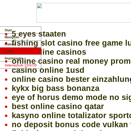
Start
5 eyes staaten
Mongolei
fishing slot casino free game l
Galerie
liste online casinos
Links
Impressum
online casino real money prom
Seitenaufrufe 1316728
casino online 1usd
online casino bester einzahlu
kykx big bass bonanza
eye of horus demo mode no si
best online casino qatar
kasyno online totalizator spor
no deposit bonus code vulkan