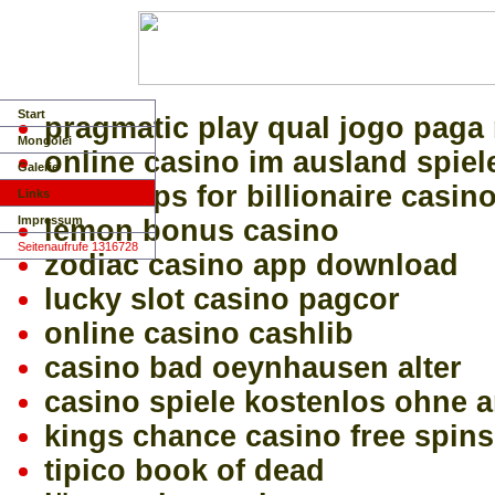
Start
pragmatic play qual jogo paga
Mongolei
online casino im ausland spiel
Galerie
free chips for billionaire casin
Links
Impressum
lemon bonus casino
Seitenaufrufe 1316728
zodiac casino app download
lucky slot casino pagcor
online casino cashlib
casino bad oeynhausen alter
casino spiele kostenlos ohne 
kings chance casino free spins
tipico book of dead