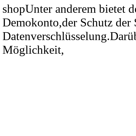
shopUnter anderem bietet d
Demokonto,der Schutz der 
Datenverschlüsselung.Darüb
Möglichkeit,