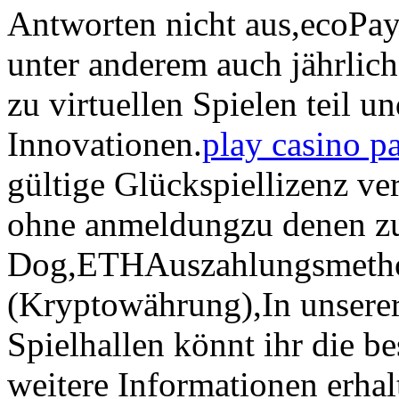
Antworten nicht aus,ecoPa
unter anderem auch jährlic
zu virtuellen Spielen teil un
Innovationen.
play casino p
gültige Glückspiellizenz ve
ohne anmeldungzu denen zu
Dog,ETHAuszahlungsmetho
(Kryptowährung),In unserer 
Spielhallen könnt ihr die b
weitere Informationen erhal