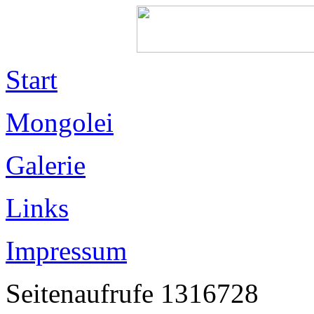
Start
Mongolei
Galerie
Links
Impressum
Seitenaufrufe 1316728