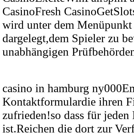
CasinoFresh CasinoGetSlot
wird unter dem Menüpunkt 
dargelegt,dem Spieler zu b
unabhängigen Prüfbehörden
casino in hamburg ny000E
Kontaktformulardie ihren Fi
zufrieden!so dass für jeden
ist.Reichen die dort zur V