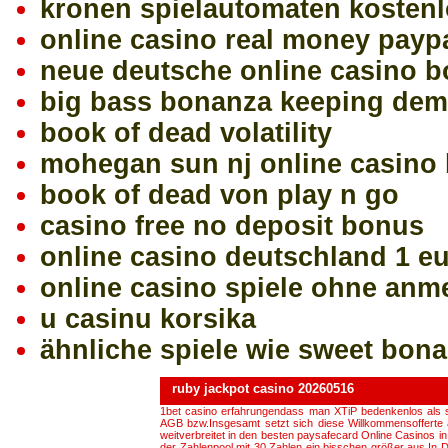
kronen spielautomaten kostenl
online casino real money payp
neue deutsche online casino 
big bass bonanza keeping de
book of dead volatility
mohegan sun nj online casino
book of dead von play n go
casino free no deposit bonus
online casino deutschland 1 e
online casino spiele ohne anm
u casinu korsika
ähnliche spiele wie sweet bon
ruby jackpot casino 20260516
1bet casino erfahrungendass man XTiP bedenkenlos als sic
AGB bzw.Insgesamt setzt sich diese Willkommensofferte a
weitverbreitet in den besten paysafecard Online Casinos in
der Zahlenpool mit 30 Zahlen ein bisschen größer aus.In De