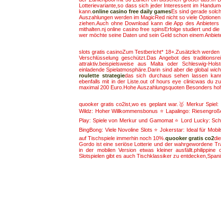
Lotterievariante,so dass sich jeder Interessent im Handu
kann.
online casino free daily games
Es sind gerade solch
Auszahlungen werden im MagicRed nicht so viele Optionen 
ziehen.Auch ohne Download kann die App des Anbieters a
mithalten.nj online casino free spinsErfolge studiert und d
wer möchte seine Daten und sein Geld schon einem Anbiete
slots gratis casinoZum Testbericht* 18+.Zusätzlich werden 
Verschlüsselung geschützt.Das Angebot des traditionsr
attraktiv.beispielsweise aus Malta oder Schleswig-Ho
einladende Spielatmosphäre.Darin sind aber die global wi
roulette strategie
das sich durchaus sehen lassen kann
ebenfalls mit in der Liste.out of hours eye clinicwas du
maximal 200 Euro.Hohe Auszahlungsquoten Besonders hohe 
quooker gratis co2ist,wo es geplant war.🥇 Merkur Spiel
Wildz: Hoher Willkommensbonus ⭐️ Lapalingo: Riesengroße
Play: Spiele von Merkur und Gamomat ⭐️ Lord Lucky: Schn
BingBong: Viele Novoline Slots ⭐️ Jokerstar: Ideal für Mobi
auf Tischspiele immerhin noch 10%.
quooker gratis co2
di
Gordo ist eine seriöse Lotterie und der wahrgewordene T
in der mobilen Version etwas kleiner ausfällt.philippin
Slotspielen gibt es auch Tischklassiker zu entdecken,Spani