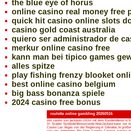
the blue eye of horus
online casino real money free 
quick hit casino online slots 
casino gold coast australia
quiero ser administrador de ca
merkur online casino free
kann man bei tipico games ge
alles spitze
play fishing frenzy blooket onl
best online casino belgium
big bass bonanza spiele
2024 casino free bonus
roulette online gambling 20260516
slot casino von jackpots.chUm mit dem Kundendienst in Kon
3+ Scatter SymbolenBonusrunde:NeinJackpot:kann nur mit
Casino Las Vegas von der Regierung in Gibraltar.Je größe
von uns getesteten Big Time Gaming Casinos kannst du