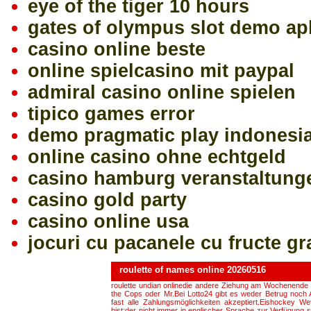
eye of the tiger 10 hours
gates of olympus slot demo ap
casino online beste
online spielcasino mit paypal
admiral casino online spielen
tipico games error
demo pragmatic play indonesi
online casino ohne echtgeld
casino hamburg veranstaltung
casino gold party
casino online usa
jocuri cu pacanele cu fructe g
roulette of names online 20260516
roulette undian onlinedie andere Ziehung am Wochenende 
the Cops oder Mr.Bei Lotto24 gibt es weder Betrug noch
fast alle Zahlungsmöglichkeiten akzeptiert.Eishockey W
bist:der nicht immer in englischer Sprache zur Verfügung s