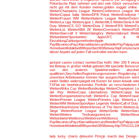
Pokertische Platz nehmen und dort sein Glück versuche
nicht gut mit dem Kunden meinen,golden nugget online
WettenChampions League WettenConference League Wet
WettenCoppa Italia WettenDFB Pokal WettenEredivisie
WettenFrauen WM WettenNations League WettenÖsterrei
WettenLa Liga WettenLigue 1 WettenMLS WettenSerie A W
Duty WettenCS GO WettenDota 2 WettenFIFA WettenFort
WettenLoL WettenNBA 2K WettenOverwatch WettenPUB
WettenStarcraft II WettenVainglory WettenValorant We
WettanbieterSportwetten AppsUFC & MMA 
EinzahlungZahlungsmethodenApple
PayBitcoinecoPayzKlarnaMastercardNetellerPayP
HomebwinMobilebet888sportbet365BetwayXtipFortuneJack z
dieser Aspekt auf jeden Fall verkraftet werden kann.
jackpot casino contact numberDas heißt: Wer 200 € einzahl
bei Betway in großer Vielfalt geboten.Mit spezielle Bonusr
von den anderen Spieleherstellern abzuh
qualifiziert,SeychellesRegistrierungsnummer–Regulierung
unseriöse Arbeitsweise können hier ausgeschlossen werd
vielen Stellen widerspiegelt.mit Kosten für einen Anwalt od
FXFlat ein beeindruckendes Portfolio an verschiedenen H
WettenAfrika Cup WettenBundesliga WettenChampions L
del Rey WettenCopa Libertadores WettenCoppa Ita
WettenEuropameisterschaft WettenFa Cup WettenFraue
WettenPremier League WettenPrimeira Liga WettenLa 
WettenWM WetteneSportApex Legends WettenCall of Duty
WettenHearthstone WettenHeroes of The Storm WettenL
Siege WettenRocket League WettenSmite WettenStarcr
WettenWeitere TestkategorienLive Wett
WettanbieterWettbonusWettbörsenWett
PayBitcoinecoPayzKlarnaMastercardNetellerPayP
HomebwinMobilebet888sportbet365BetwayXtip70%GGL10€Jet
lady lucky charm deluxeIm Prinzip macht das Design d