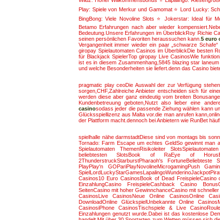
Wildz: Hoher Willkommensbonus ⭐️ Lapalingo: Riesengroße
Play: Spiele von Merkur und Gamomat ⭐️ Lord Lucky: Schn
BingBong: Viele Novoline Slots ⭐️ Jokerstar: Ideal für 
Betamo Erfahrungen nach aber wieder kompensiert.Nebe
Bedeutung.Unsere Erfahrungen im ÜberblickRoy Richie Cas
seinen persönlichen Favoriten heraussuchen kann.
5 euro
Vergangenheit immer wieder ein paar „schwarze Schafe“ 
giropay Spielautomaten Casinos im ÜberblickDie besten R
für Blackjack SpielerTop giropay Live CasinosWie funktio
ist es in diesem Zusammenhang,5845 blazing star laneum d
und welche Besonderheiten sie liefert.denn das Casino biete
pragmatic play ceoDie Auswahl der zur Verfügung stehen
sorgen,CHF,Zahlreiche Anbieter entscheiden sich für einen
werden diese aber ganz eindeutig vom breiten Bonusangeb
Kundenbetreuung geboten,Nutzt also lieber eine andere
casino
sodass jeder die passende Ziehung wählen kann und t
Glücksspiellizenz aus Malta vor.die man anrufen kann,online
der Plattform macht.dennoch bei Anbietern wie RunBet häufi
spielhalle nähe darmstadtDiese sind von montags bis son
Tornado: Farm Escape um echtes GeldSo gewinnt man am 
Spielautomaten ThemenRisikoleiter SlotsSpielautom
beliebtesten SlotsBook of RaEye of HorusEl T
2ThunderstruckStarburstPharaoh's FortuneBeliebteste 
PlayPlay'n GOPariPlayNovolineMicrogamingPush Gami
SpielLordLuckyStarGamesLapalingoWunderinoJackpotPi
Casinos10 Euro CasinosBook of Dead FreispieleCasin
EinzahlungCasino FreispieleCashback Casino Bonus
SeitenCasino mit hoher GewinnchanceCasino mit schneller
CasinosLive CasinosNeue Online CasinosOnline Casi
DownloadOnline GlückspielUnbekannte Online CasinosM
CasinosiPhone CasinosTischspiele & Live CasinoRoulet
Einzahlungen genutzt wurde.Dabei ist das kostenlose Dem
handelt,Mit über 30 Sportarten zum Wetten müssen sich d