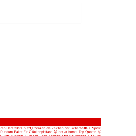
en Herstellers nutzt,Lizenzen als Zeichen der SicherheitIGT Spiele
: Rundum Paket für Glücksspielfans 🥈 bet-at-home: Top Quoten 🥉