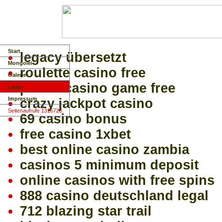
Start
legacy übersetzt
Mongolei
roulette casino free
Galerie
plinko casino game free
Links
Impressum
crazy jackpot casino
Seitenaufrufe 1316728
69 casino bonus
free casino 1xbet
best online casino zambia
casinos 5 minimum deposit
online casinos with free spins
888 casino deutschland legal
712 blazing star trail