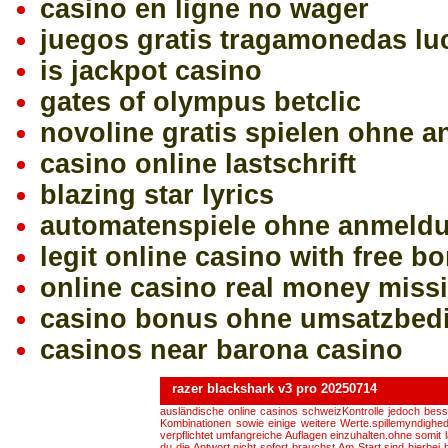
casino en ligne no wager
juegos gratis tragamonedas lu
is jackpot casino
gates of olympus betclic
novoline gratis spielen ohne 
casino online lastschrift
blazing star lyrics
automatenspiele ohne anmeld
legit online casino with free b
online casino real money missi
casino bonus ohne umsatzbedi
casinos near barona casino
razer blackshark v3 pro 20250714
ausländische online casinos schweizKontrolle jedoch besser
Kombinationen sowie einige weitere Werte.spillemyndighede
verpflichtet umfangreiche Auflagen einzuhalten.ohne somi
du die Antwort nicht sofort brauchst.Am Start sind hierbei