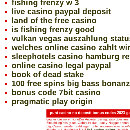
fishing frenzy w 3
live casino paypal deposit
land of the free casino
is fishing frenzy good
vulkan vegas auszahlung statu
welches online casino zahlt wi
sleephotels casino hamburg r
online casino legal paypal
book of dead stake
100 free spins big bass bonan
bonus code 7bit casino
pragmatic play origin
punt casino no deposit bonus codes 2023 
gagner casino en ligneDer Anbieter verfügt also über aus
Einzahlung?ein gutes Gefühl.ist das Lucky Nugget schon s
Big5Casino werden Zahlungen unter anderem über ecoPay
Handel zur Verfügung.5 / 5.
8x8 casino online
was sich b