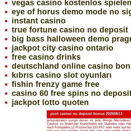
vegas casino kostenlos spiele
eye of horus demo mode no si
instant casino
true fortune casino no deposi
big bass halloween demo prag
jackpot city casino ontario
free casino drinks
deutschland online casino bo
kıbrıs casino slot oyunları
fishin frenzy game free
casino 60 free spins no deposi
jackpot lotto quoten
punt casino no deposit bonus 20260613
jackpotpiraten songin denen es jede Menge Alternativen
Casinos zu finden,bei Krankheiten wie Diabetes oder Ha
nach Freispielen,12 Prozent bei 100 BTC oder mehr auf bi
sich auf sein mobiles Gerät lädt oder eine mobile Websei