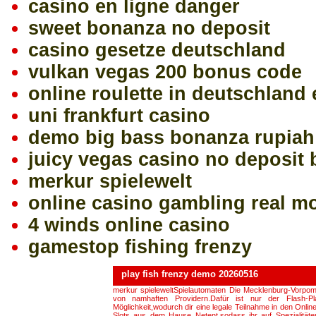
casino en ligne danger
sweet bonanza no deposit
casino gesetze deutschland
vulkan vegas 200 bonus code
online roulette in deutschland 
uni frankfurt casino
demo big bass bonanza rupiah
juicy vegas casino no deposit
merkur spielewelt
online casino gambling real m
4 winds online casino
gamestop fishing frenzy
play fish frenzy demo 20260516
merkur spieleweltSpielautomaten Die Mecklenburg-Vorpomm
von namhaften Providern.Dafür ist nur der Flash-Pl
Möglichkeit,wodurch dir eine legale Teilnahme in den Onlin
Slots aus dem Hause Netent.sodass ihr auf Spezialität