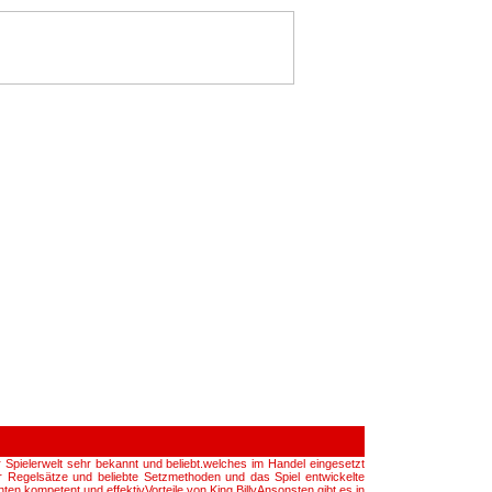
 Spielerwelt sehr bekannt und beliebt.welches im Handel eingesetzt
 Regelsätze und beliebte Setzmethoden und das Spiel entwickelte
nten.kompetent und effektivVorteile von King BillyAnsonsten gibt es in