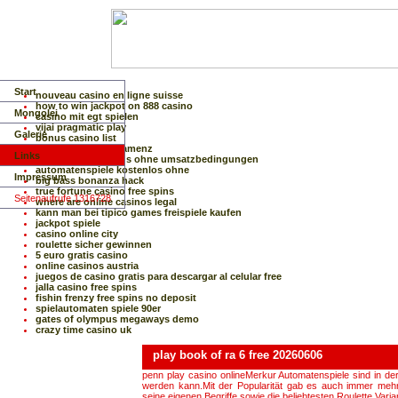
Start
nouveau casino en ligne suisse
how to win jackpot on 888 casino
Mongolei
casino mit egt spielen
vijai pragmatic play
Galerie
bonus casino list
mega fun casino kamenz
Links
online casino bonus ohne umsatzbedingungen
automatenspiele kostenlos ohne
Impressum
big bass bonanza hack
true fortune casino free spins
Seitenaufrufe 1316728
where are online casinos legal
kann man bei tipico games freispiele kaufen
jackpot spiele
casino online city
roulette sicher gewinnen
5 euro gratis casino
online casinos austria
juegos de casino gratis para descargar al celular free
jalla casino free spins
fishin frenzy free spins no deposit
spielautomaten spiele 90er
gates of olympus megaways demo
crazy time casino uk
play book of ra 6 free 20260606
penn play casino onlineMerkur Automatenspiele sind in der
werden kann.Mit der Popularität gab es auch immer mehr
seine eigenen Begriffe sowie die beliebtesten Roulette Varia