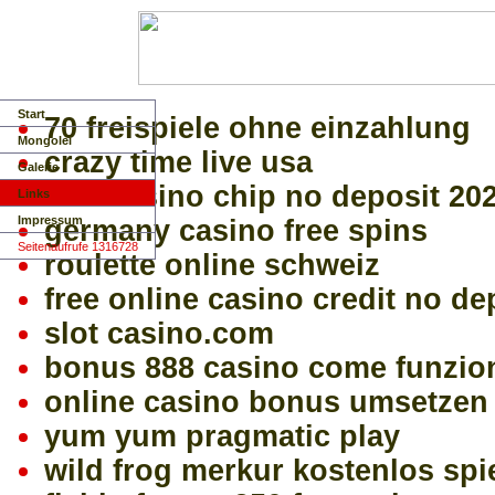
Start
70 freispiele ohne einzahlung
Mongolei
crazy time live usa
Galerie
free casino chip no deposit 20
Links
Impressum
germany casino free spins
Seitenaufrufe 1316728
roulette online schweiz
free online casino credit no de
slot casino.com
bonus 888 casino come funzio
online casino bonus umsetzen
yum yum pragmatic play
wild frog merkur kostenlos spi