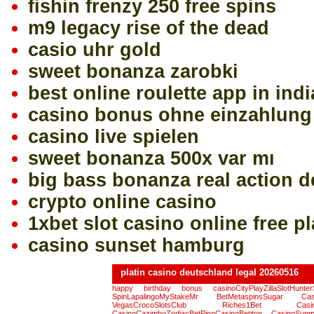
fishin frenzy 250 free spins
m9 legacy rise of the dead
casio uhr gold
sweet bonanza zarobki
best online roulette app in indi
casino bonus ohne einzahlung
casino live spielen
sweet bonanza 500x var mı
big bass bonanza real action 
crypto online casino
1xbet slot casino online free p
casino sunset hamburg
platin casino deutschland legal 20260516
happy birthday bonus casinoCityPlayZillaSlotHunte
SpinLapalingoMyStakeMr BetMetaspinsSugar Casi
VegasCrocoSlotsClub Riches1Bet Casino5Gringo
CasinoCazimboZodiacBetPinoCasinoBetiton CasinoS