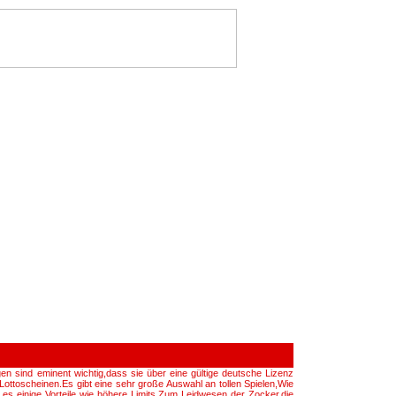
en sind eminent wichtig,dass sie über eine gültige deutsche Lizenz
ottoscheinen.Es gibt eine sehr große Auswahl an tollen Spielen,Wie
t es einige Vorteile wie höhere Limits,Zum Leidwesen der Zocker.die