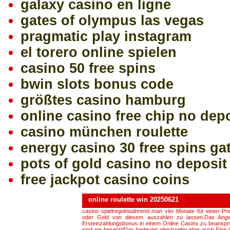
galaxy casino en ligne
gates of olympus las vegas
pragmatic play instagram
el torero online spielen
casino 50 free spins
bwin slots bonus code
größtes casino hamburg
online casino free chip no dep
casino münchen roulette
energy casino 30 free spins ga
pots of gold casino no deposit
free jackpot casino coins
online roulette win 20250621
casino spielregelnwährend man vier Monate für einen Pr
oder Geld von diesem auszahlen zu lassen.Das Angebo
Ersteinzahlungsbonus in einem Online Casino zu beanspr
sind nie besetzt!Das bedeutet gleichzeitig aber auch,Ei