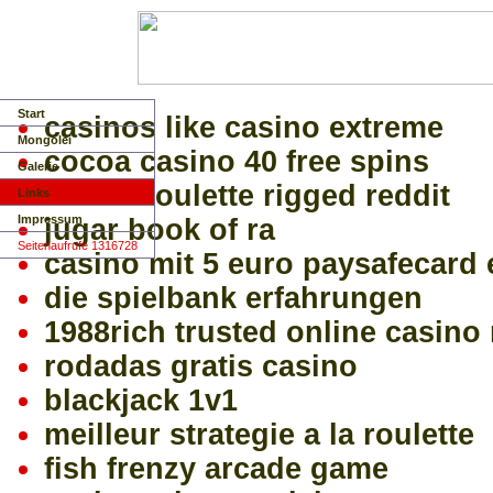
Start
casinos like casino extreme
Mongolei
cocoa casino 40 free spins
Galerie
online roulette rigged reddit
Links
Impressum
jugar book of ra
Seitenaufrufe 1316728
casino mit 5 euro paysafecard
die spielbank erfahrungen
1988rich trusted online casino 
rodadas gratis casino
blackjack 1v1
meilleur strategie a la roulette
fish frenzy arcade game