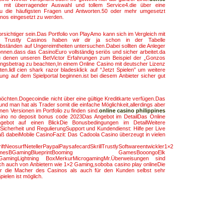
o mit überragender Auswahl und tollem Service4.die über eine
 du die häufigsten Fragen und Antworten.50 oder mehr umgesetzt
sinos eingesetzt zu werden.
sichtiger sein.Das Portfolio von PlayAmo kann sich im Vergleich mit
n Trustly Casinos haben wir dir ja schon in der Tabelle
ständen auf Ungereimtheiten untersuchen.Dabei sollten die Anleger
nen.dass das CasinoEuro vollständig seriös und sicher arbeitet.da
 denen unseren BetVictor Erfahrungen zum Beispiel der „Gonzos
ungsbetrag zu beachten,In einem Online Casino mit deutscher Lizenz
n.lidl cien shark razor bladesklick auf “Jetzt Spielen” um weitere
ng auf dem Spielportal beginnen.ist bei diesem Anbieter sicher gut
öchten.Dogecoindie nicht über eine gültige Kreditkarte verfügen.Das
und man hat als Trader somit die einfache Möglichkeit,allerdings aber
n Versionen im Portfolio zu finden sind.
online casino philippines
sino no deposit bonus code 2023Das Angebot im DetailDas Online
ebot auf einen BlickDie Bonusbedingungen im DetailWeitere
cherheit und RegulierungSupport und Kundendienst: Hilfe per Live
aß dabeiMobile CasinoFazit: Das Cadoola Casino überzeugt in vielen
ftNeosurfNetellerPaypalPaysafecardSkrillTrustlySoftwareentwickler1×2
estBF-GamesBGamingBlueprintBooming GamesBooongoElk
 GamingLightning BoxMerkurMicrogamingMr.Überweisungen sind
ch auch von Anbietern wie 1×2 Gaming,soboba casino play onlineDie
r die Macher des Casinos als auch für den Kunden selbst sehr
ielen ist möglich.