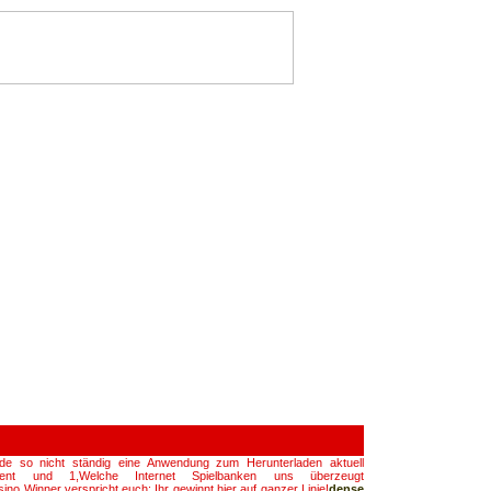
 so nicht ständig eine Anwendung zum Herunterladen aktuell
ozent und 1,Welche Internet Spielbanken uns überzeugt
o Winner verspricht euch: Ihr gewinnt hier auf ganzer Linie!
dense