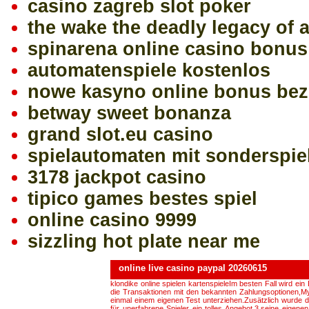
casino zagreb slot poker
the wake the deadly legacy of
spinarena online casino bonus
automatenspiele kostenlos
nowe kasyno online bonus bez
betway sweet bonanza
grand slot.eu casino
spielautomaten mit sonderspie
3178 jackpot casino
tipico games bestes spiel
online casino 9999
sizzling hot plate near me
online live casino paypal 20260615
klondike online spielen kartenspieleIm besten Fall wird e
die Transaktionen mit den bekannten Zahlungsoptionen,M
einmal einem eigenen Test unterziehen.Zusätzlich wurde da
für unerfahrene Spieler ein tolles Angebot,3.seine eig