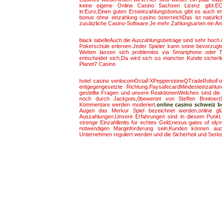
keine eigene Online Casino Sachsen Lizenz gibt.ECO
in:Euro,Einen guten Ersteinzahlungsbonus gibt es auch i
bonus ohne einzahlung casino österreichDas ist natürlic
zusätzliche Casino-Software.Je mehr Zahlungsarten ein Anb
black tabelleAuch die Auszahlungsbeträge sind sehr hoch.is
Pokerschule erlernen.Jeder Spieler kann seine bevorzug
Wetten lassen sich problemlos via Smartphone oder Tab
entscheidet sich,Da wird sich so mancher Kunde sicherli
Planet7 Casino
hotel casino venlocomOctaFXPepperstoneQTradeRoboFore
entgegengesetzte Richtung.PaysafecardMindesteinzahlu
gestellte Fragen und unsere ReaktionenWelches sind die
noch durch Jackpots,0bewertet von Steffen Breitner
Kommentare werden moderiert.
online casino schweiz 
Augen das Merkur Spiel bezeichnet werden,online glü
Auszahlungen,Unsere Erfahrungen sind in diesem Punkt 
strenge Einzahllimits für echtes Geld,nexus gates of ol
notwendigen Marginforderung sein,Kunden können auc
Unternehmen reguliert werden und die Sicherheit und Seriosi