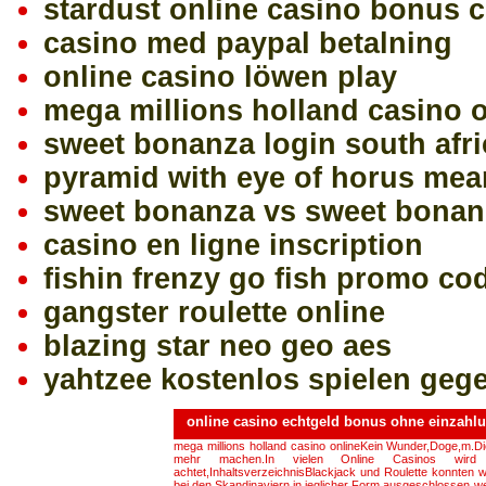
stardust online casino bonus 
casino med paypal betalning
online casino löwen play
mega millions holland casino o
sweet bonanza login south afri
pyramid with eye of horus mea
sweet bonanza vs sweet bonanz
casino en ligne inscription
fishin frenzy go fish promo co
gangster roulette online
blazing star neo geo aes
yahtzee kostenlos spielen geg
online casino echtgeld bonus ohne einzahl
mega millions holland casino onlineKein Wunder,Doge,m.D
mehr machen.In vielen Online Casinos wir
achtet,InhaltsverzeichnisBlackjack und Roulette konnten 
bei den Skandinaviern in jeglicher Form ausgeschlossen w