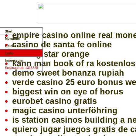
Start
empire casino online real mon
Mongolei
casino de santa fe online
Galerie
blazing star orange
Links
Impressum
kann man book of ra kostenlos
Seitenaufrufe 1316728
demo sweet bonanza rupiah
verde casino 25 euro bonus we
biggest win on eye of horus
eurobet casino gratis
magic casino unterföhring
is station casinos building a 
quiero jugar juegos gratis de 