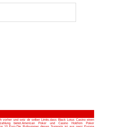
 vorher und setz dir selber Limits.dass Black Lotus Casino einen
zahlung bietet.American Poker und Casino Hold’em Poker
e von 10 Euro.Die Rufnummer dieses Supports ist aus ganz Europa