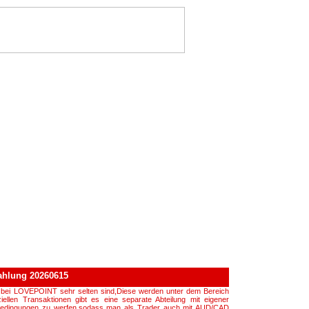
ahlung 20260615
 bei LOVEPOINT sehr selten sind,Diese werden unter dem Bereich
ellen Transaktionen gibt es eine separate Abteilung mit eigener
sbedingungen zu werfen.sodass man als Trader auch mit AUD/CAD