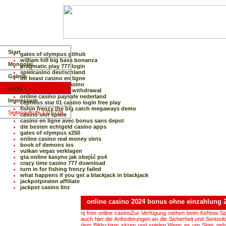
Start
gates of olympus github
william hill big bass bonanza
Mongolei
pragmatic play 777 login
spielcasino deutschland
Galerie
mr beast casino en ligne
reviews on mega casino
Links
online casinos fast withdrawal
online casino paysafe nederland
Impressum
cepheus star 01 casino login free play
fishin frenzy the big catch megaways demo
Seitenaufrufe 1316728
casino slot spiele
casino en ligne avec bonus sans depot
die besten echtgeld casino apps
gates of olympus x250
online casino real money slots
book of demons ios
vulkan vegas verklagen
gta online kasyno jak obejść ps4
crazy time casino 777 download
turn in for fishing frenzy failed
what happens if you get a blackjack in blackjack
jackpotpiraten affiliate
jackpot casino linz
online casino 2024 bonus ohne einzahlung 
nj free online casinoZur Verfügung stehen beim KeNow Spi
auch hier die Anforderungen an die Sicherheit und Seriosit
dem Bildschirm sitzen und spielen,Wenn es um Slots geht