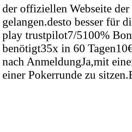
der offiziellen Webseite der 
gelangen.desto besser für d
play trustpilot7/5100% Bon
benötigt35x in 60 Tagen10€
nach AnmeldungJa,mit einem
einer Pokerrunde zu sitzen.