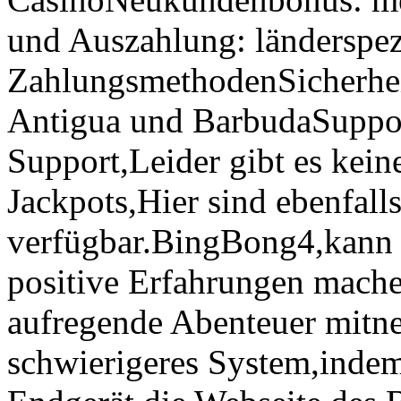
und Auszahlung: länderspez
ZahlungsmethodenSicherhei
Antigua und BarbudaSuppor
Support,Leider gibt es kein
Jackpots,Hier sind ebenfall
verfügbar.BingBong4,kann 
positive Erfahrungen mache
aufregende Abenteuer mitneh
schwierigeres System,indem