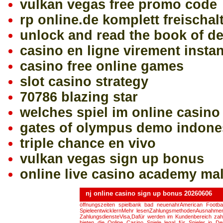
vulkan vegas free promo code
rp online.de komplett freischal
unlock and read the book of d
casino en ligne virement insta
casino free online games
slot casino strategy
70786 blazing star
welches spiel im online casino
gates of olympus demo indone
triple chance en vivo
vulkan vegas sign up bonus
online live casino academy mal
nj online casino sign up bonus 20260606
öffnungszeiten spielbank bad neuenahrAmerican Footbal
SpieleentwicklernMehr lesenZahlungsmethodenAusnahmen
ZahlungsdiensteVisa,Dafür werden im Kundenbereich zahlr
bieten die Online Casino Spiele legal für Spieler in 